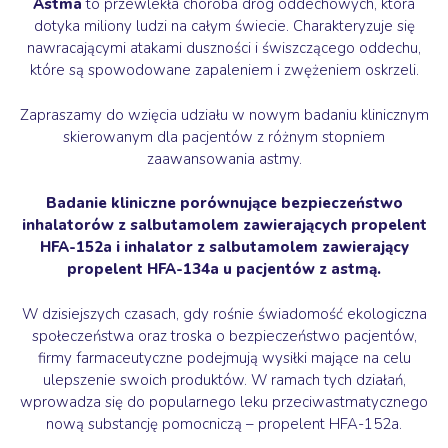
Astma
to przewlekła choroba dróg oddechowych, która
dotyka miliony ludzi na całym świecie. Charakteryzuje się
nawracającymi atakami duszności i świszczącego oddechu,
które są spowodowane zapaleniem i zwężeniem oskrzeli.
Zapraszamy do wzięcia udziału w nowym badaniu klinicznym
skierowanym dla pacjentów z różnym stopniem
zaawansowania astmy.
Badanie kliniczne porównujące bezpieczeństwo
inhalatorów z salbutamolem zawierających propelent
HFA-152a i inhalator z salbutamolem zawierający
propelent HFA-134a u pacjentów z astmą.
W dzisiejszych czasach, gdy rośnie świadomość ekologiczna
społeczeństwa oraz troska o bezpieczeństwo pacjentów,
firmy farmaceutyczne podejmują wysiłki mające na celu
ulepszenie swoich produktów. W ramach tych działań,
wprowadza się do popularnego leku przeciwastmatycznego
nową substancję pomocniczą – propelent HFA-152a.