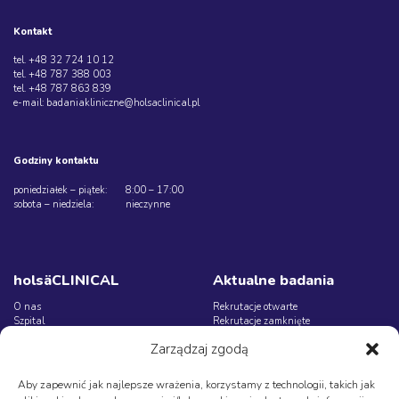
Kontakt
tel. +48 32 724 10 12
tel. +48 787 388 003
tel. +48 787 863 839
e-mail: badaniakliniczne@holsaclinical.pl
Godziny kontaktu
poniedziałek – piątek: 8:00 – 17:00
sobota – niedziela: nieczynne
holsäCLINICAL
Aktualne badania
O nas
Rekrutacje otwarte
Szpital
Rekrutacje zamknięte
Leczenie krok po kroku
Zarządzaj zgodą
Blog
Sponsor / CRO
Aby zapewnić jak najlepsze wrażenia, korzystamy z technologii, takich jak
Polityka prywatności