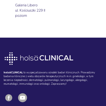
Galeria Libero
ul. Kościuszki 229 II
poziom
holsäCLINICAL
to wyspecjalizowany ośrodek badań klinicznych. Prowadzimy
badania kliniczne z wielu obszarów terapeutycznych m.in. ginekologii, w tym
leczenia niepłodności, dermatologii, pulmonologii, laryngologii, alergologii,
reumatologii, immunologii oraz onkologii. Zapraszamy!